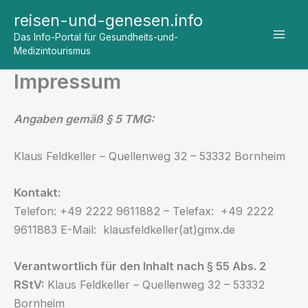
Zum
reisen-und-genesen.info
Inhalt
Das Info-Portal für Gesundheits-und-
springen
Medizintourismus
Impressum
Angaben gemäß § 5 TMG:
Klaus Feldkeller – Quellenweg 32 – 53332 Bornheim
Kontakt:
Telefon: +49 2222 9611882 – Telefax: +49 2222
9611883 E-Mail: klausfeldkeller(at)gmx.de
Verantwortlich für den Inhalt nach § 55 Abs. 2
RStV:
Klaus Feldkeller – Quellenweg 32 – 53332
Bornheim