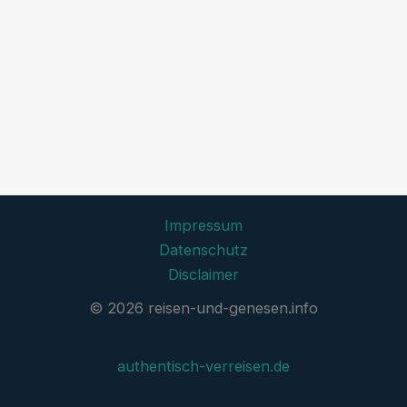
Impressum
Datenschutz
Disclaimer
© 2026 reisen-und-genesen.info
authentisch-verreisen.de