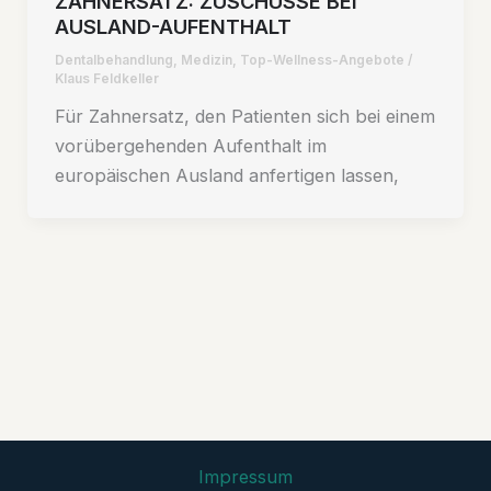
ZAHNERSATZ: ZUSCHÜSSE BEI
AUSLAND-AUFENTHALT
Dentalbehandlung
,
Medizin
,
Top-Wellness-Angebote
/
Klaus Feldkeller
Für Zahnersatz, den Patienten sich bei einem
vorübergehenden Aufenthalt im
europäischen Ausland anfertigen lassen,
Impressum