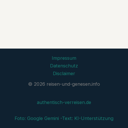
Impressum
Datenschutz
Disclaimer
© 2026 reisen-und-genesen.info
authentisch-verreisen.de
Foto: Google Gemini -
Text: KI-Unterstützung