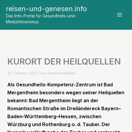
Zum
reisen-und-genesen.info
Inhalt
Das Info-Portal für Gesundheits-und-
springen
Medizintourismus
KURORT DER HEILQUELLEN
27. Februar 2021
/ Von
Klaus Feldkeller
Als Gesundheits-Kompetenz-Zentrum ist Bad
Mergentheim besonders wegen seiner Heilquellen
bekannt:
Bad Mergentheim liegt an der
Romantischen Straße im Dreiländereck Bayern–
Baden-Württemberg–Hessen, zwischen
Würzburg und Rothenburg o. d. Tauber. Der