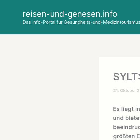
Zum
reisen-und-genesen.info
Inhalt
Das Info-Portal für Gesundheits-und-Medizintourismu
springen
SYLT
21. Oktober 
Es liegt 
und biete
beeindruc
größten E