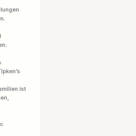
dlungen
n.
d
en.
s
Tipken’s
milien ist
men,
ic