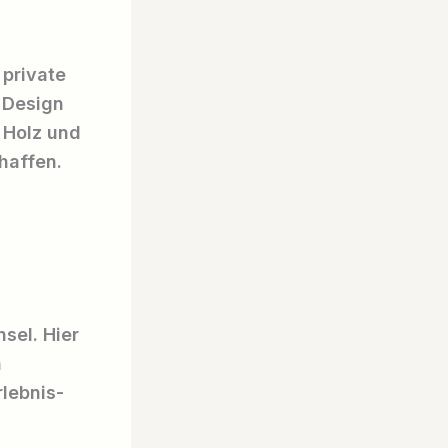
 private
 Design
l Holz und
haffen.
nsel. Hier
n
lebnis-