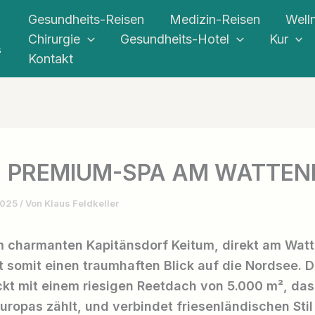
Gesundheits-Reisen
Medizin-Reisen
Well
Chirurgie
Gesundheits-Hotel
Kur
s
Kontakt
: PREMIUM-SPA AM WATTE
2025
/ Von
Klaus Feldkeller
im charmanten Kapitänsdorf Keitum, direkt am Wat
t somit einen traumhaften Blick auf die Nordsee. D
kt mit einem riesigen Reetdach von 5.000 m², das
uropas zählt, und verbindet friesenländischen Stil