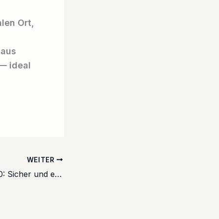
len Ort,
 aus
— ideal
WEITER
Krafttraining ab 50: Sicher und erfolgreich im Alter