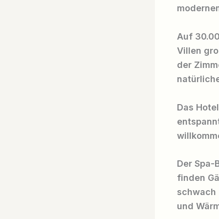
modernem
Auf 30.00
Villen gr
der Zimme
natürlich
Das Hotel
entspann
willkomm
Der Spa-B
finden G
schwach 
und Wärm