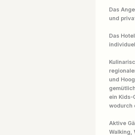
Das Ange
und priva
Das Hotel
individue
Kulinaris
regionale
und Hoog.
gemütlich
ein Kids-
wodurch d
Aktive G
Walking,