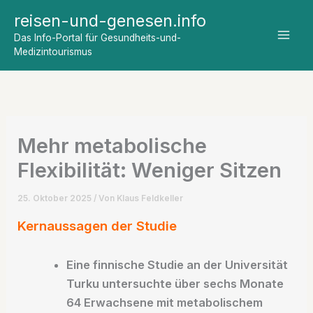
Zum
reisen-und-genesen.info
Inhalt
Das Info-Portal für Gesundheits-und-
springen
Medizintourismus
Mehr metabolische
Flexibilität: Weniger Sitzen
25. Oktober 2025
/ Von
Klaus Feldkeller
Kernaussagen der Studie
Eine finnische Studie an der Universität
Turku untersuchte über sechs Monate
64 Erwachsene mit metabolischem