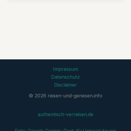
Impressum
Datenschutz
Disclaimer
© 2026 reisen-und-genesen.info
authentisch-verreisen.de
Foto: Google Gemini -
Text: KI-Unterstützung